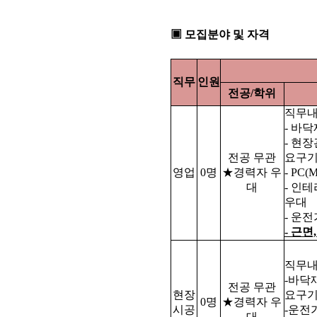
▣ 모집분야 및 자격
직무
인원
전공/학위
직무내
- 바
- 현
전공 무관
요구기
영업
0명
★경력자 우
- PC
대
- 인
우대
- 운
- 근
직무내
-바닥
전공 무관
현장
요구기
0명
★경력자 우
시공
-운전
대