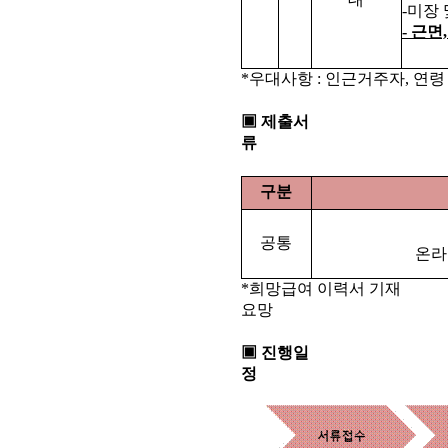
-미장
- 근
*우대사항 : 인근거주자, 연령 
▣ 제출서
류
구분
공통
온라인
*희망급여 이력서 기재
요망
▣ 진행일
정